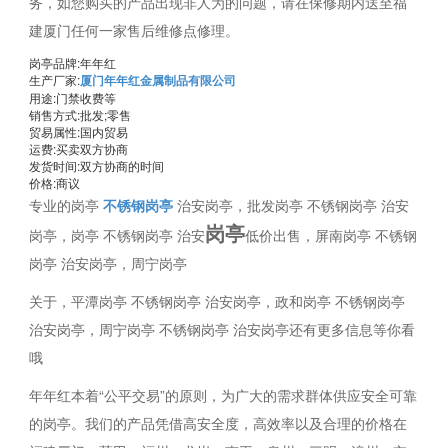
务，如您购买的产品出现非人为的问题，请在保修期内送至福
建厦门任何一家售后维修点修理。
岗亭品牌:年年红
生产厂家:
厦门年年红金属制品有限公司
用途:门禁收费等
销售方式:批发;零售
贸易属性:国内贸易
运费:买卖双方协商
发货时间:双方协商的时间
价格:商议
专业的岗亭
不锈钢岗亭
治安岗亭，批发岗亭 不锈钢岗亭 治安
岗亭
岗亭，岗亭 不锈钢岗亭 治安
低价出售，屏南岗亭 不锈钢
岗亭 治安岗亭，周宁岗亭
关于，平潭岗亭 不锈钢岗亭 治安岗亭，政和岗亭 不锈钢岗亭
治安岗亭，周宁岗亭 不锈钢岗亭 治安岗亭还有更多信息等你看
哦
年年红本着“公平交易”的原则，为广大的需求群体供应安全可靠
的岗亭。我们的产品凭借高安全度，高效率以及合理的价格在