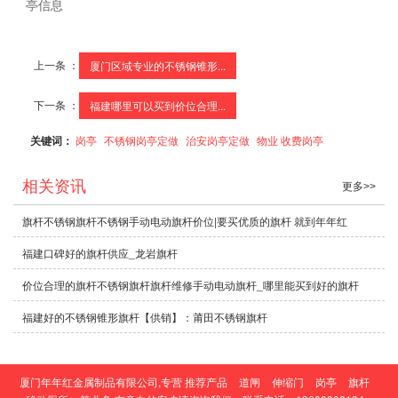
亭信息
上一条 ：
厦门区域专业的不锈钢锥形...
下一条 ：
福建哪里可以买到价位合理...
关键词：
岗亭
不锈钢岗亭定做
治安岗亭定做
物业 收费岗亭
相关资讯
更多>>
旗杆不锈钢旗杆不锈钢手动电动旗杆价位|要买优质的旗杆 就到年年红
福建口碑好的旗杆供应_龙岩旗杆
价位合理的旗杆不锈钢旗杆旗杆维修手动电动旗杆_哪里能买到好的旗杆
福建好的不锈钢锥形旗杆【供销】：莆田不锈钢旗杆
厦门年年红金属制品有限公司,专营
推荐产品
道闸
伸缩门
岗亭
旗杆