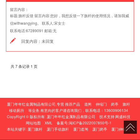
留言内容：
标题:
旗杆反馈
留言内容:
您好，我想反馈一下旗杆的使用情况，请加我威
信withwangying。
联系人:
宋女士
联系电话:
67289091
邮箱:
无
回复内容：
未回复
共 7 条记录 1 页
厦门年年红金属制品有限公司,专营
推荐产品
道闸
伸缩门
岗亭
旗杆
移动厕所
等业务,有意向的客户请咨询我们，联系电话：
13600906134
CopyRight © 版权所有:
厦门年年红金属制品有限公司
技术支持:
网盛科技
网站地图
XML
备案号:
闽ICP备2022007850号-1
本站关键字:
厦门旗杆
厦门手动旗杆
厦门道闸
厦门岗亭
厦门伸缩门