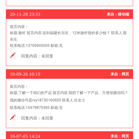
20-11-28 23:33
来自：移动端
留言内容：
标题:
旗杆
留言内容:
送到福建长乐区，12米旗杆报价多少钱？
联系人:
陈
先生
联系电话:
13705905005
邮箱:
无
回复内容：
未回复
18-09-26 10:19
来自：网页
留言内容：
标题:
了解一下咱们的产品
留言内容:
我想了解一下产品，方便加微信吗？
我的微信号是rxy18730160925
联系人:
任女士
联系电话:
15479875365
邮箱:
无
回复内容：
未回复
18-07-05 14:24
来自：网页