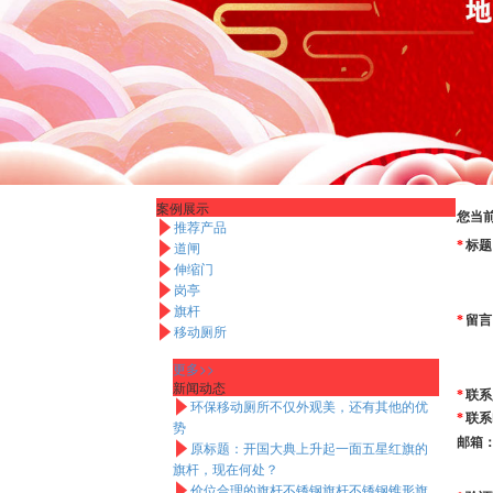
案例展示
您当
推荐产品

标题
道闸
*

伸缩门

岗亭

旗杆

留言
*
移动厕所

更多>>
新闻动态
联系
*
环保移动厕所不仅外观美，还有其他的优

联系
*
势
邮箱
原标题：开国大典上升起一面五星红旗的

旗杆，现在何处？
价位合理的旗杆不锈钢旗杆不锈钢锥形旗
