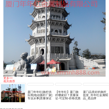
更多>>
相关推荐
厦门年年红|旗杆供
【年年红】厦门旗
厦门品质好的旗杆_
应商|电动旗杆厂家|
杆哪家好？质量保
批发_年年红金属制
专业从事|质量保证
证-可定制-价格优惠
品_老品牌