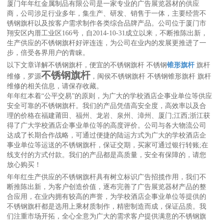
厦门年年红金属制品有限公司是一家专业的广告展览器材的供应
商，公司涉足行业多年，集生产、研发、销售于一体，主要经营不
锈钢旗杆以及按客户需求制作各类综合品牌产品。公司位于厦门市
翔安区内厝工业区166号，自2014-10-31成立以来，不断推陈出新，
生产供应的不锈钢旗杆好评连连，为公司在业内的发展更推进了一
步，倍受各界用户的青睐。
以下文章详解不锈钢旗杆，便宜的不锈钢旗杆 不锈钢
锥形旗杆
旗杆
不锈钢旗杆
维修，罗源
，闽侯不锈钢旗杆 不锈钢锥形旗杆 旗杆
维修的相关信息，请保存收藏。
年年红本着“公平交易”的原则，为广大的学校酒店企事业单位等供应
安全可靠的不锈钢旗杆。我们的产品凭借高安全度，高效率以及合
理的价格在福建莆田、福州、龙岩、泉州、漳州、厦门;江西;浙江获
得了广大学校酒店企事业单位等的高度评价。公司与各大物流公司
达成了长期合作战略，可通过便捷的陆运方式为广大的学校酒店企
事业单位等运送的不锈钢旗杆，保证交期，买家可通过银行转账;在
线支付的方式付款。我们的产品都是高质量，安全有保障的，请您
放心购买！
年年红生产供应的不锈钢旗杆具有树立标识广告招揽作用，我们不
断推陈出新，为客户创造价值，逐布完善了广告展览器材产品的整
合应用，在业内拥有较高的声誉，为学校酒店企事业单位等提供的
不锈钢旗杆都是选用上乘材质制作，精密制造而成，保证品质。我
们注重市场开拓，全心全意为广大的需求客户提供满意的不锈钢旗