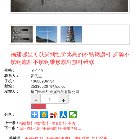
福建哪里可以买到性价比高的不锈钢旗杆-罗源不
锈钢旗杆不锈钢锥形旗杆旗杆维修
价格：
￥
0.00
联系人：
罗先生
手机：
13600906134
邮箱：
2533652079@qq.com
发布人：
厦门年年红金属制品有限公司
-
+
更多信息
分享：
上一条：
福建旗杆-福州旗杆-龙岩旗杆-不锈钢旗杆-学校旗杆
下一条：
漳州旗杆-漳州不锈钢旗杆-漳州学校旗杆-漳州旗杆厂家
关键词：
不锈钢旗杆
不锈钢锥形旗杆
旗杆维修
旗杆配件