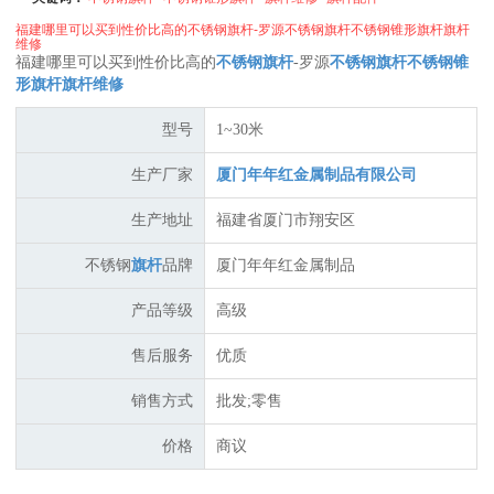
福建哪里可以买到性价比高的不锈钢旗杆-罗源不锈钢旗杆不锈钢锥形旗杆旗杆
维修
福建哪里可以买到性价比高的
不锈钢旗杆
-罗源
不锈钢旗杆
不锈钢锥
形旗杆
旗杆维修
型号
1~30米
生产厂家
厦门年年红金属制品有限公司
生产地址
福建省厦门市翔安区
不锈钢
旗杆
品牌
厦门年年红金属制品
产品等级
高级
售后服务
优质
销售方式
批发;零售
价格
商议